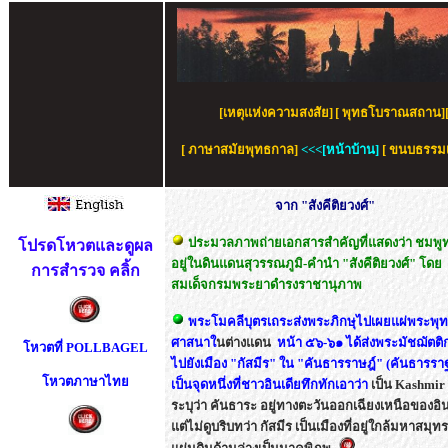
[
เหตุแห่งความสงสัย
]
[
พุทธโบราณสถาน
]
[
ภาษาสมัยพุทธกาล
]
<<<
[
หน้าบ้าน
]
[
ขนบธรรมเ
จาก "สังคีติยวงศ์"
ประมวลภาพถ่ายเอกสารสำคัญที่แสดงว่า ชมพูท
โปรดโหวตและดูผล
อยู่ในดินแดนสุวรรณภูมิ-คำนำ "สังคีติยวงศ์" โดย
การสำรวจ คลิ้ก
สมเด็จกรมพระยาดำรงราชานุภาพ
พระโมคลีบุตรเถระส่งพระภิกษุไปเผยแผ่พระพุ
ศาสนาใ
นต่างแดน
หน้า ๕๖-๖๑ ได้ส่งพระมัชฌัตติ
โหวตที่ POLLBAGEL
ไปยังเมือง "กัสมีร" ใน "คันธารราษฎ์" (คันธารราฐ)
โหวตภาษาไทย
เป็นจุดหนึ่งที่ชาวอินเดียทึกทักเอาว่า
เป็น
Kashmir
ระบุว่า คันธาระ อยู่ทางตะวันออกเฉียงเหนือของอิน
แต่ไม่ดูบริบทว่า กัสมีร เป็นเมืองที่อยู่ใกล้มหาสมุท