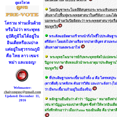
แผ่นดินด้านล่างเป็นนาคพิภพ
ดูผลโหวต
โดยบัญชาพระโมคลีดิสบุตรเถระ พระมหินทเถร
เดินทางไปฟื้นฟูพระพุทธศาสนาในศรีลังกา และได้ต
บอกพระเจ้าเดวัมปิยดิสสะว่า พระพุทธศาสนารุ่งเรื
โด
รวม ท่านเห็นด้วย
ชมพูทวีป
หรือไม่ว่า
พระพุทธ
อุบัติภูมิไม่ได้อยู่ใน
พระสังฆอมิตตาเถรี ทรงนำกิ่งโพธิ์ไปประดิษฐา
ศรีลังกา โดยส่งไปทางเรือจากปาตาลีบุตร ส่วนพระเ
อินเดียหรือเนปาล
เดินทาง
ผ่านดงพระยาไฟ
แต่อยู่ในสุวรรณภูมิ
คือ ไทย
ลาว เขมร
พระพุทธโฆษาจารย์กับพระพุทธทัตไปแปลพระ
พม่า และมอ
ญ
?
ปิฏกจากภาษาสิงหลแล้วนำพระธาตุมาประดิษฐานไ
ชมพูทวีป
ที่ประดิษฐานพระเขี้ยวแก้วทั้ง ๔ คือ ไตรทสปุระ
(ดาวดึงส์) นาคพิภพ คันธารวิสัย และเกาะลังกา (ไม่
Webmaster:
ว่า มีพระ
เขี้ยวแก้วอยู่ในเมืองจีน)
chaiyongusc@gmail.com
Updated: December 11,
หลักฐานยืนยันว่า คำว่า "ปัฏฏนะ" หมายถึงท่าเ
2016
เช่น ท่าปัฏฏนะของปาตาลีบุตร ซึ่งทำให้พวกอินเดี
ฝรั่งทึกทักเอาว่า เมือง
Patna
ของอินเดีย คือ ปาตาลี